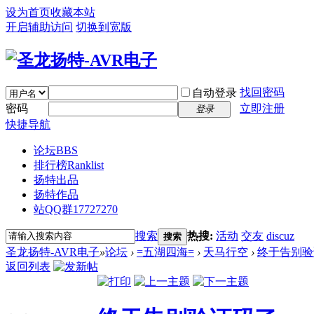
设为首页
收藏本站
开启辅助访问
切换到宽版
找回密码
自动登录
密码
立即注册
登录
快捷导航
论坛
BBS
排行榜
Ranklist
扬特出品
扬特作品
站QQ群17727270
搜索
热搜:
活动
交友
discuz
搜索
圣龙扬特-AVR电子
»
论坛
›
=五湖四海=
›
天马行空
›
终于告别验
返回列表