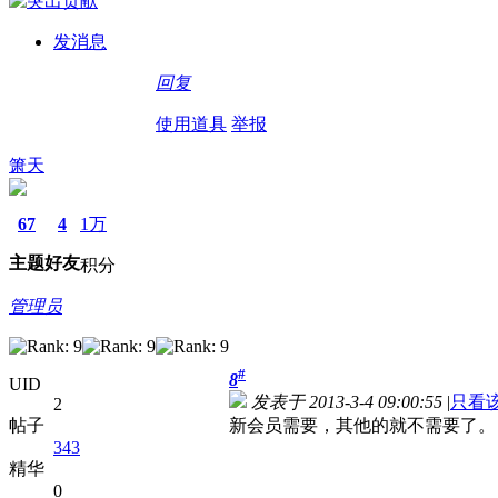
发消息
回复
使用道具
举报
箫天
67
4
1万
主题
好友
积分
管理员
#
8
UID
发表于 2013-3-4 09:00:55
|
只看
2
帖子
新会员需要，其他的就不需要了。
343
精华
0