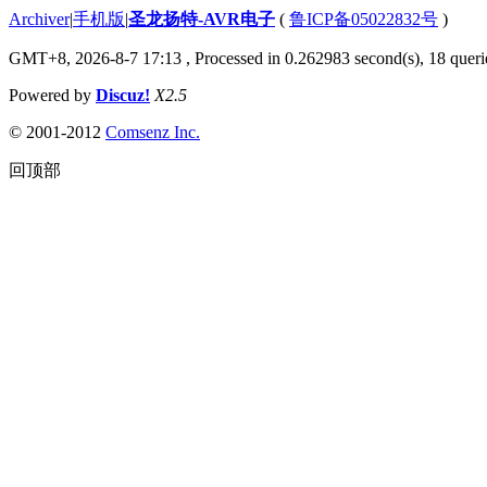
Archiver
|
手机版
|
圣龙扬特-AVR电子
(
鲁ICP备05022832号
)
GMT+8, 2026-8-7 17:13
, Processed in 0.262983 second(s), 18 querie
Powered by
Discuz!
X2.5
© 2001-2012
Comsenz Inc.
回顶部