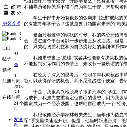
他们挂课后给予处分、开除学籍么？更有甚者，与其
和辅导员老师关系不错而成为学生干部，来帮助老师
主
好
积
题
友
分
学生干部中开始有很多的饭局来“拉进”彼此的关
中级会员
的有志青年学子么？这就是要引领国家未来的“精英
当面对着这样的现状的时候，我的内心开始痛苦：
会，通过这个平台可以一步步走上从政之路。但是，
的，只关心物质利益和为自己捞好处的集团体系作
UID
93
我如果想当上“总理”或者其他能够有决策权的位
帖子
不能起到实际作用的事情上，来收获一些所谓的荣
36
精华
在经历了深入的思考后，任职半年我就毅然申请辞
0
就可以获得保研的机会。我不愿意占这个便宜，告
注册时间
2013-
3-1
于是，我很高兴地脱离了很多无聊的“学生工作”
在线时间
地成长。我努力去重新定位自己的理想，因为我发现
24 小
国家成为一个经济强国，也帮助自己成为一个“经济
时
我很敬佩经济学家林毅夫先生，当年作为热血青年
发消
军”系统里快速地升职。但是，他当时叛逃台湾，
息
国“从政”不能解决“为人民服务”的理想，只好去