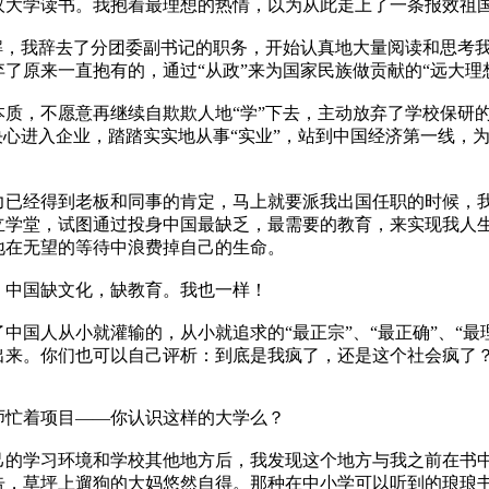
学读书。我抱着最理想的热情，以为从此走上了一条报效祖国
，我辞去了分团委副书记的职务，开始认真地大量阅读和思考我
了原来一直抱有的，通过“从政”来为国家民族做贡献的“远大理
，不愿意再继续自欺欺人地“学”下去，主动放弃了学校保研的
决心进入企业，踏踏实实地从事“实业”，站到中国经济第一线，
经得到老板和同事的肯定，马上就要派我出国任职的时候，我
立学堂，试图通过投身中国最缺乏，最需要的教育，来实现我人
地在无望的等待中浪费掉自己的生命。
中国缺文化，缺教育。我也一样！
人从小就灌输的，从小就追求的“最正宗”、“最正确”、“最
出来。你们也可以自己评析：到底是我疯了，还是这个社会疯了
忙着项目——你认识这样的大学么？
学习环境和学校其他地方后，我发现这个地方与我之前在书中
告，草坪上遛狗的大妈悠然自得。那种在中小学可以听到的琅琅