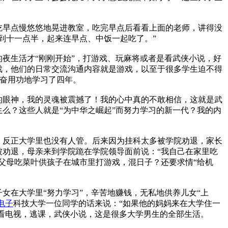
早点慢悠悠地晃进教室，吃完早点后看看上面的老师，讲得没
到十一点半，起来连早点、中饭一起吃了。”
生活才“刚刚开始”，打游戏、玩麻将或者是看武侠小说，好
戏，他们的日常交流沟通内容就是游戏，以至于很多学生迫不得
发奋用功地学习了四年。
眼神，我的灵魂被震撼了！我的心中真的不敢相信，这就是武
么？这些人就是“为中华之崛起”而努力学习的新一代？我的内
反正大学里也没有人管。后来因为挂科太多被学院劝退，家长
劝退，母亲来到学院跪在学院领导面前说：“我自己在家里吃
父母吃菜叶供孩子在城市里打游戏，混日子？还要求情“给机
在大学里“努力学习”，辛苦地赚钱，无私地供养儿女“上
电子
科技大学一位同学的话来说：“如果他的妈妈来在大学住一
，看电视，逃课，武侠小说，这是很多大学男生的全部生活。