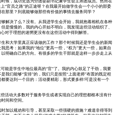
时候，成功竞选为分团委副书记兼学生会主席团成员。然而在
上“官员之路”的正途呀？在我最开始做学生会一个小小的部委
用在那里？到底能够做那些有价值的事情去服务同学？
够解决了么？没有。从我进学生会开始，我就抱着相机在各种
。但是慢慢的，我的内心开始不明白，我发现这些活动组织了、
内心对于理想的迷惘更没有在这些活动中得到解答。
生和大学里真正应该做的工作？那个时候我还是学生会的新闻
思考：如果我的“地位”更高一些，“权力”更大一些，如果自
，以明确自己的方向。有很多的学生干部就是这样一步步走上从
可能是学生中地位最高的“官”了。我的内心鼓足了干劲，我要
我们能够“安排”的，我们只是按照“上面老师”布置的既定程
都要达到一个目的：活动要精彩，形式要多样!可是没有一个
些活动大多数对于服务学生或者实现自己的理想都根本没有什
的时间和空间。
时加以规劝和引导，甚至采取一些强硬的措施？难道非得等到