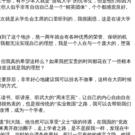
干部，有不少本人就是“游戏大学”的优等生，但是他们却因为
些人似乎非常自信自己是一个“精英团体”，个个都感觉良好。
一次就是从学生会主席的口里听到的，我很困惑，这是在读大学
到了这个地步，熬一两年就会有各种优秀的荣誉、保研的机
，我都无法实现自己的理想，我是一个人在与一个庞大的，堕落
但我真的希望这样么？如果我把宝贵的时间都花在了一些根本
难道这就是我的理想？
要辞后，非常好心地建议我可以挂名不做事，这样在大四时候
样的方式。
读书、听讲座、听武大的“周末艺苑”，让自己的内心自由自在
很热衷的，也是很传统的“实业救国”之路，我可以去帮助我们
，攻博，成为一个学者。
到大陆。他当然可以享受“义士”级的待遇，在我国的“党政
来离开政治圈子，走上学者之路，是不是跟我一样，发现在中
者的话，当时的台湾条件更好，所以一定有他的难言之隐。他现