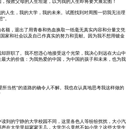
，报效父母的人生坦途，以为我的人生即将要大展宏图！
的人生，我的大学，我的未来。试图找到对周围一切我无法理
想”。
名额，退出了用青春和热血换取一纸毫无真实内容和分量文凭
为国家和社会以及自己作真实的努力和贡献。因为我不想用镀金
却辞职了。我不想违心地接受这个光荣，我决心到远在大山中
生最大的价值：为我热爱的中国，为中国的孩子和未来，也为我
理所当然”的道路的确令人不解。我也在认真地思考我这样做的
？
读到的宁静的大学校园不同，这里各色人等纷纷扰扰，大小汽
书声在大学里却寥寥无几，大学怎么竟然不如小学？这些大学生