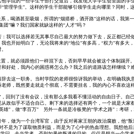
他学院的一些学生干部打交道后，我发现大学学生会里面的学生
“管理学生”。这样的学生干部能够引领学生走向哪里？同时，这
系，喝酒甚至吸烟，所谓的“烟搭桥，酒开路”这样的话，我第
集团”嘛？我们国家就缺这样的“人才”吗？
我可以选择若无其事尽自己最大的努力做下去，反正都已经做
我也开始明白了，无论我将来的“地位”有多高，“权力”有多大
对。
置，就必须跟他们一样混下去，否则早早就会被这个体制踢开。
誉和好处，我内心的困惑将怎么办？我之后的道路该怎样继续？
去这一职务。当时学院的老师很惊讶我的举动，在明确我执意
诉老师，既然要走就走个彻底，不需要挂名，我的内心不喜欢这
，回到了没有会议，没有那么多我看不懂活动的自由日子。自己
从政似乎不适合自己。剩下来的选择还有两个，一个就是大家都
英雄”，做“李百万” 另外一条就是冷板凳的“学术之路”：考研
，做为一个台湾军官，由于反对蒋家王朝的政治腐败，他“叛逃”
绝对不是为了谋取物质利益，而是为了心中的热血理想。我想他后
研究学问，去当学者。否则如果他叛逃的目的，仅仅是想当一个学