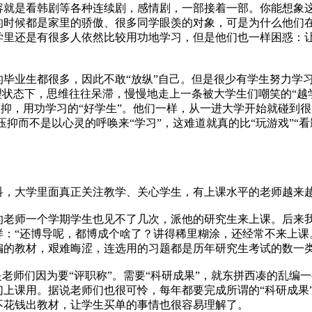
是看韩剧等各种连续剧，感情剧，一部接着一部。你能想象这就
的时候都是家里的骄傲、很多同学眼羡的对象，可是为什么他们
里还是有很多人依然比较用功地学习，但是他们也一样困惑：让
业生都很多，因此不敢“放纵”自己。但是很少有学生努力学习
理状态下，思维往往呆滞，慢慢地走上一条被大学生们嘲笑的“越
重压抑，用功学习的“好学生”。他们一样，从一进大学开始就碰到
压抑而不是以心灵的呼唤来“学习”，这难道就真的比“玩游戏”
大学里面真正关注教学、关心学生，有上课水平的老师越来越
师一个学期学生也见不了几次，派他的研究生来上课。后来我
样：“还博导呢，都博成个啥了？讲得稀里糊涂，还经常不来上课
编的教材，艰难晦涩，连选用的习题都是历年研究生考试的数一
师们因为要“评职称”。需要“科研成果”，就东拼西凑的乱编一些
上课用。据说老师们也很可怜，每年都要完成所谓的“科研成果
不花钱出教材，让学生买单的事情也很容易理解了。