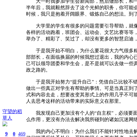
大一时我参加学生会新闻部，然后做部长，和一群
半年后，我就毅然辞去了这个光鲜的职务，你可能会
时候，我只是抱着开阔眼界、锻炼自己的想法。到
大学里的学生有很多的问题需要引导帮助，就像我
各样的活动跑着，班团会、运动会、文艺比赛等等
举办了、精彩了、笑过了，却没有更多的智慧启迪，
于是我开始不明白，为什么要花很大力气很多精力
部部长，在面临换届的时候我想过退出，我的内心已
己可以领导团委和学生会，是不是就可以去做一些
政之路的。
于是我开始努力“提升自己”：凭借自己比较不错
做出一些真正对学生有帮助的事情。可是当真正到了
式和内容去走，想要改变其形式上的作用几乎不可
人去思考这样的活动带来的实际意义在那里。
守望的稻
我发现自己更加没有个人的“自主权”，必须要面
草人
么作用，更没有办法去解决我所碰到的诸如沉迷网
我的内心不明白：为什么我们不能针对性地去解决
9
0
469