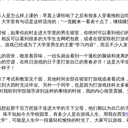
是怎么样上课的：早晨上课铃响了之后有很多人穿着拖鞋边吃
大学里有句话是这样流传的：“一觉醒来一看表十点了，继续睡
，如果你此时走进大学里的男生寝室，你绝对可以看到他们的夜
，相反可以看到很多的大学生去网吧包夜，或者在寝室联机打游
游戏。游戏已经成为了大学里男生的主要“学习内容”，而且不少人
宿舍，散发着异味，一抬头就会看到一个蓬松的脑袋和迷离的
的空虚，在终日游戏的日子里打发自己的青春岁月！这是大学生
个样子！
考试和教室见个面，其他时间全部在寝室打游戏或者看武侠，
直到大四时无法毕业。另外一个同学，也是因为打游戏挂科太多被
时我听到学院领导讲到这样的事情的时候，我的内心很受震撼。
起那千百万把孩子送进大学的天下父母，他们都以为自己的子女
题。殊不知如今大学校园里，有多少人是在游戏人生。用我在西安
大学”，可能是人生中一段最轻松愉快的时光了。大家可以游戏