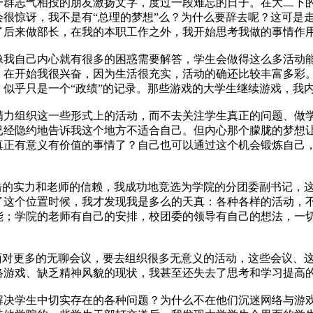
志气相投的朋友激扬文字，度过一段难忘的日子。在大二下的
很惊讶，我不是有“总理的梦想”么？为什么要辞去呢？这可是走
了后来做部长，在我的本职工作之外，我开始思考我做的事情作
自己内心就有很多的困惑需要解答，学生会做得这么多活动能
，在开始我很兴奋，因为生活很充实，活动的确还比较丰富多彩
似乎只是一个“政绩”的记录。那些游戏的大学生继续游戏，我
组织这一些形式上的活动，而不去关注学生真正的问题、做学
经隐约地告诉我这个地方不适合自己。但内心那个朦胧的梦想让我
真正有意义有价值的事情了？自己也可以通过这个机会锻炼自己
的实力和老师的信赖，我成功地竞选为学院的分团委副书记，这
这个位置时候，我才发现我是多么的天真：各种各样的活动，不是
能；学院的老师有自己的安排，校团委的领导有自己的想法，一切
对更多的无聊会议，要去组织很多无意义的活动，这些会议、这
络游戏、缺乏精神风貌的现状，我甚至还失去了思考和学习提高
学生中切实存在的各种问题？为什么不在他们沉迷网络与游戏