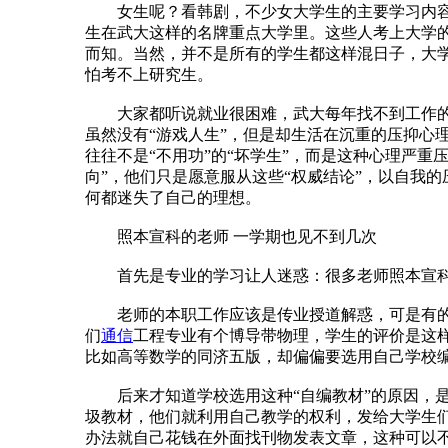
女生呢？看韩剧，不少女大学生的主要学习内容就
生在武大这样的名牌重点大学里。这些人考上大学
而知。当然，并不是所有的学生都这样混日子，大学
怕考不上研究生。
大家都听说就业很困难，武大每年找不到工作的毕
虽然没有“游戏人生”，但是却生活在沉重的压抑心
往往不是“不用功”的“坏学生”，而是这种心理严
向”，他们只是愿意服从这些“权威结论”，以自我的
何都迷失了自己的理想。
照本宣科的老师 一学期也见不到几次
首先是专业的学习让人迷惑：很多老师照本宣科，
老师的本职工作应该是传业授道解惑，可是有的老
们
通信
工程专业有个博导带物理，学生的评价是这
比如高等数学的同济五版，却偏偏要选用自己学校
后来才知道学校选用这种“自编教材”的原因，是老
圾教材，他们就利用自己教学的权利，发给大学生们
办法就自己花钱在外面找刊物发表文章，这种可以