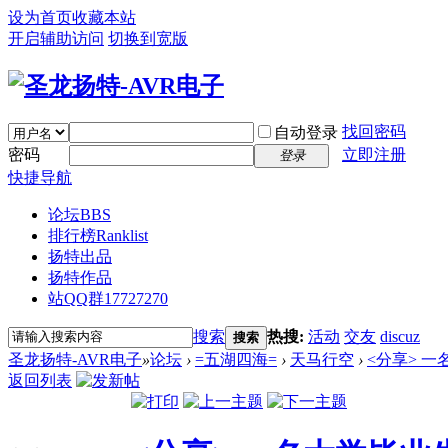
设为首页
收藏本站
开启辅助访问
切换到宽版
找回密码
自动登录
密码
立即注册
登录
快捷导航
论坛
BBS
排行榜
Ranklist
扬特出品
扬特作品
站QQ群17727270
搜索
热搜:
活动
交友
discuz
搜索
圣龙扬特-AVR电子
»
论坛
›
=五湖四海=
›
天马行空
›
<分享> 
返回列表