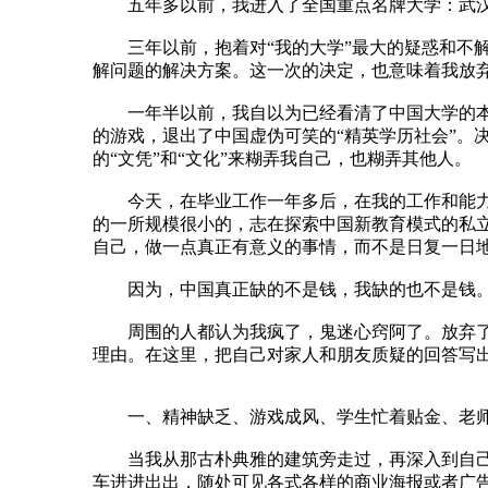
五年多以前，我进入了全国重点名牌大学：武汉大
三年以前，抱着对“我的大学”最大的疑惑和不解
解问题的解决方案。这一次的决定，也意味着我放弃
一年半以前，我自以为已经看清了中国大学的本质
的游戏，退出了中国虚伪可笑的“精英学历社会”。
的“文凭”和“文化”来糊弄我自己，也糊弄其他人。
今天，在毕业工作一年多后，在我的工作和能力已
的一所规模很小的，志在探索中国新教育模式的私
自己，做一点真正有意义的事情，而不是日复一日
因为，中国真正缺的不是钱，我缺的也不是钱。
周围的人都认为我疯了，鬼迷心窍阿了。放弃了中国
理由。在这里，把自己对家人和朋友质疑的回答写
一、精神缺乏、游戏成风、学生忙着贴金、老师
当我从那古朴典雅的建筑旁走过，再深入到自己的
车进进出出，随处可见各式各样的商业海报或者广