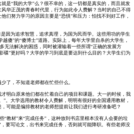
是“我的大学”么？很不幸的，这一切都是真实的，而且就发
在风华正茂的青春时代里，行为如此令人费解？当时的自己不得
他们努力学习的原因主要是“恐惧”和压力：怕找不到好工作，
是因为追求智慧，追求真理，为国为民而学。这些用功的学生
学越傻”的“傻博士”道路。实际上，每年大学里自杀的大学生，
很多无法解决的困惑，同时被灌输着一些所谓“正确的发展方
“看影碟”更好吗？大学的学习到底是要达到什么目的？大学生们为
少了，不知道老师都在忙些什么。
才明白原来他们都在忙着自己的项目和课题。大一的时候，我
。”。大学选用的教材令人费解，明明有很好的全国通用教材，
类，可能是编排教材的老师想提前让我们进行考研准备吧？
“教材”来“完成任务”，这种放到书店里根本没有人会要的垃
”，要写论文，出书来完成任务，否则就可能降职。有些老师没