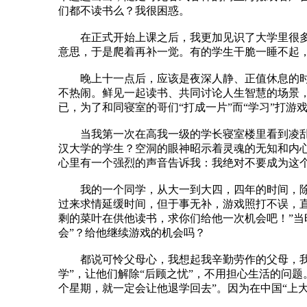
们都不读书么？我很困惑。
在正式开始上课之后，我更加见识了大学里很多人
意思，于是爬着再补一觉。有的学生干脆一睡不起，
晚上十一点后，应该是夜深人静、正值休息的时候
不热闹。鲜见一起读书、共同讨论人生智慧的场景
已，为了和同寝室的哥们“打成一片”而“学习”打
当我第一次在高我一级的学长寝室楼里看到凌乱的
汉大学的学生？空洞的眼神昭示着灵魂的无知和内心
心里有一个强烈的声音告诉我：我绝对不要成为这
我的一个同学，从大一到大四，四年的时间，除了
过来求情延缓时间，但于事无补，游戏照打不误，
剩的菜叶在供他读书，求你们给他一次机会吧！”当
会”？给他继续游戏的机会吗？
都说可怜父母心，我想起我辛勤劳作的父母，我想
学”，让他们解除“后顾之忧”，不用担心生活的问
个星期，就一定会让他退学回去”。因为在中国“上