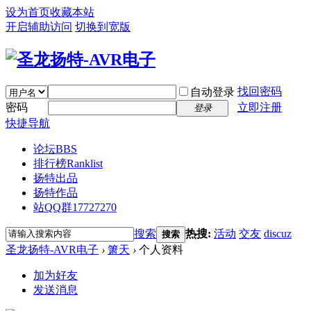
设为首页
收藏本站
开启辅助访问
切换到宽版
找回密码
自动登录
密码
立即注册
登录
快捷导航
论坛
BBS
排行榜
Ranklist
扬特出品
扬特作品
站QQ群17727270
搜索
热搜:
活动
交友
discuz
搜索
圣龙扬特-AVR电子
›
箫天
›
个人资料
加为好友
发送消息