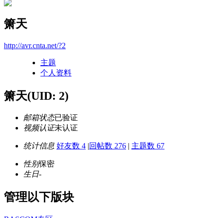
箫天
http://avr.cnta.net/?2
主题
个人资料
箫天
(UID: 2)
邮箱状态
已验证
视频认证
未认证
统计信息
好友数 4
|
回帖数 276
|
主题数 67
性别
保密
生日
-
管理以下版块