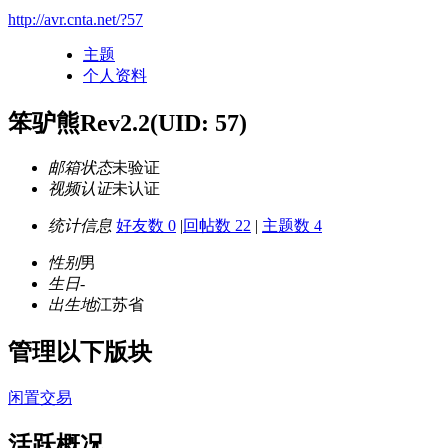
http://avr.cnta.net/?57
主题
个人资料
笨驴熊Rev2.2
(UID: 57)
邮箱状态
未验证
视频认证
未认证
统计信息
好友数 0
|
回帖数 22
|
主题数 4
性别
男
生日
-
出生地
江苏省
管理以下版块
闲置交易
活跃概况