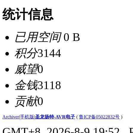
统计信息
已用空间
0 B
积分
3144
威望
0
金钱
3118
贡献
0
Archiver
|
手机版
|
圣龙扬特-AVR电子
(
鲁ICP备05022832号
)
GMT+8, 2026-8-9 19:52
, 