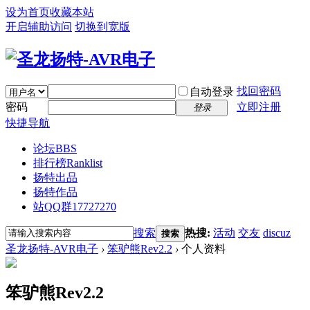
设为首页
收藏本站
开启辅助访问
切换到宽版
找回密码
自动登录
密码
立即注册
登录
快捷导航
论坛
BBS
排行榜
Ranklist
扬特出品
扬特作品
站QQ群17727270
搜索
热搜:
活动
交友
discuz
搜索
圣龙扬特-AVR电子
›
笨驴熊Rev2.2
›
个人资料
笨驴熊Rev2.2