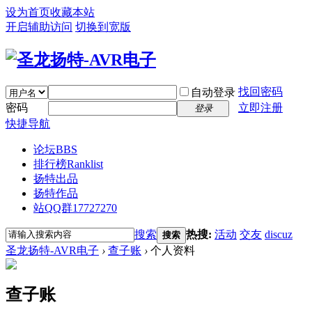
设为首页
收藏本站
开启辅助访问
切换到宽版
找回密码
自动登录
密码
立即注册
登录
快捷导航
论坛
BBS
排行榜
Ranklist
扬特出品
扬特作品
站QQ群17727270
搜索
热搜:
活动
交友
discuz
搜索
圣龙扬特-AVR电子
›
查子账
›
个人资料
查子账