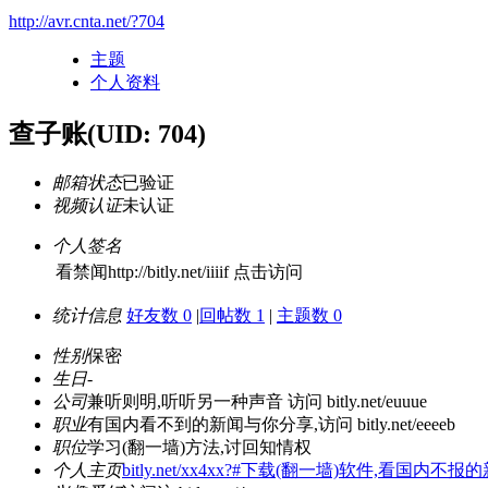
http://avr.cnta.net/?704
主题
个人资料
查子账
(UID: 704)
邮箱状态
已验证
视频认证
未认证
个人签名
看禁闻http://bitly.net/iiiif 点击访问
统计信息
好友数 0
|
回帖数 1
|
主题数 0
性别
保密
生日
-
公司
兼听则明,听听另一种声音 访问 bitly.net/euuue
职业
有国内看不到的新闻与你分享,访问 bitly.net/eeeeb
职位
学习(翻一墙)方法,讨回知情权
个人主页
bitly.net/xx4xx?#下载(翻一墙)软件,看国内不报