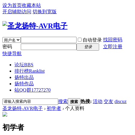
设为首页
收藏本站
开启辅助访问
切换到宽版
找回密码
自动登录
密码
立即注册
登录
快捷导航
论坛
BBS
排行榜
Ranklist
扬特出品
扬特作品
站QQ群17727270
搜索
热搜:
活动
交友
discuz
搜索
圣龙扬特-AVR电子
›
初学者
›
个人资料
初学者