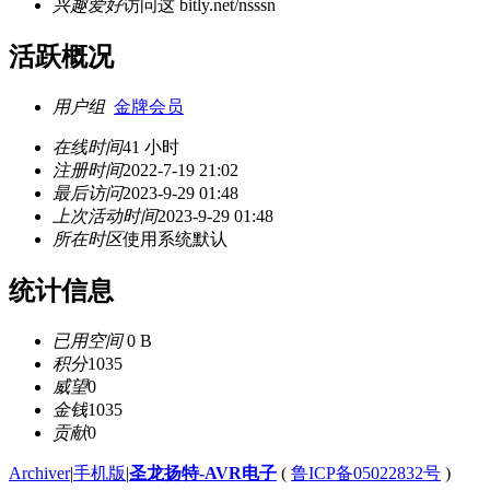
兴趣爱好
访问这 bitly.net/nsssn
活跃概况
用户组
金牌会员
在线时间
41 小时
注册时间
2022-7-19 21:02
最后访问
2023-9-29 01:48
上次活动时间
2023-9-29 01:48
所在时区
使用系统默认
统计信息
已用空间
0 B
积分
1035
威望
0
金钱
1035
贡献
0
Archiver
|
手机版
|
圣龙扬特-AVR电子
(
鲁ICP备05022832号
)