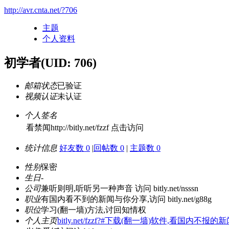
http://avr.cnta.net/?706
主题
个人资料
初学者
(UID: 706)
邮箱状态
已验证
视频认证
未认证
个人签名
看禁闻http://bitly.net/fzzf 点击访问
统计信息
好友数 0
|
回帖数 0
|
主题数 0
性别
保密
生日
-
公司
兼听则明,听听另一种声音 访问 bitly.net/nsssn
职业
有国内看不到的新闻与你分享,访问 bitly.net/g88g
职位
学习(翻一墙)方法,讨回知情权
个人主页
bitly.net/fzzf?#下载(翻一墙)软件,看国内不报的