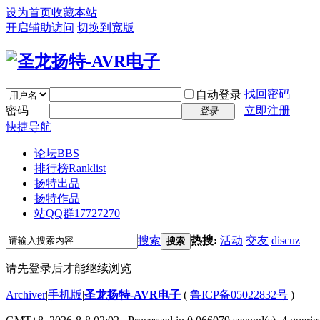
设为首页
收藏本站
开启辅助访问
切换到宽版
找回密码
自动登录
密码
立即注册
登录
快捷导航
论坛
BBS
排行榜
Ranklist
扬特出品
扬特作品
站QQ群17727270
搜索
热搜:
活动
交友
discuz
搜索
请先登录后才能继续浏览
Archiver
|
手机版
|
圣龙扬特-AVR电子
(
鲁ICP备05022832号
)