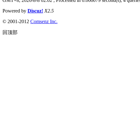
GMT+8, 2026-8-8 02:02
, Processed in 0.066079 second(s), 4 queries
Powered by
Discuz!
X2.5
© 2001-2012
Comsenz Inc.
回顶部