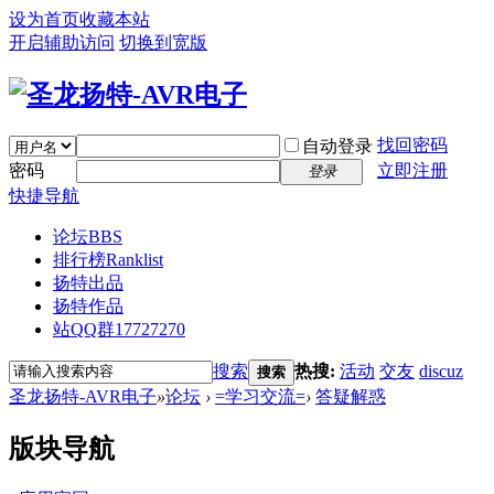
设为首页
收藏本站
开启辅助访问
切换到宽版
找回密码
自动登录
密码
立即注册
登录
快捷导航
论坛
BBS
排行榜
Ranklist
扬特出品
扬特作品
站QQ群17727270
搜索
热搜:
活动
交友
discuz
搜索
圣龙扬特-AVR电子
»
论坛
›
=学习交流=
›
答疑解惑
版块导航