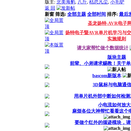
版主:
北美海豹
,
八斤
,
枯恋凡尘
,
小毛驴
返 回
新窗
筛选:
全部主题
全部时间
排序:
最后
圣龙扬特-AVR电子
扬特电子暨AVR单片机学习与交
实施规则
请大家帮忙做个数据统计
版块主题
前辈、小弟请求赐教！关于单
bascom新版本
3D鼠标与电脑通
用单片机外部中断如何检测2
小电流如何放大
麻烦各位大神帮忙看看这个
要做个红外的循迹模块，请