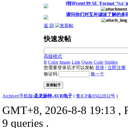
[转]Protel 99 SE 'Format '%x' 
请问你们对互补滤波了解的多
返 回
快速发帖
高级模式
B
Color
Image
Link
Quote
Code
Smilies
您需要登录后才可以发帖
登录
|
立即注册
验证码
换一个
发表帖子
Archiver
|
手机版
|
圣龙扬特-AVR电子
(
鲁ICP备05022832号
)
GMT+8, 2026-8-8 19:13
, 
9 queries .