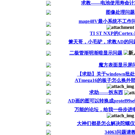
求教——电池使用寿命计
图像处理问题
mage48V最小系统不工作
TI ST NXP的Corte
箫天哥，小毛驴，求教AD的问
二极管渐明渐暗显示问题
魔方表面显示屏
【求助】关于windown批
ATmega16的板子怎么换外
求助——拆东西
AD画的图可以转换成protel99s
万能的论坛，给我一份步进
大神们都是怎么解决陀螺仪
34063问题请