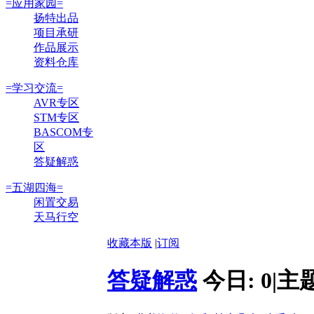
=应用家园=
扬特出品
项目承研
作品展示
资料仓库
=学习交流=
AVR专区
STM专区
BASCOM专
区
答疑解惑
=五湖四海=
闲置交易
天马行空
收藏本版
|
订阅
答疑解惑
今日:
0
|
主